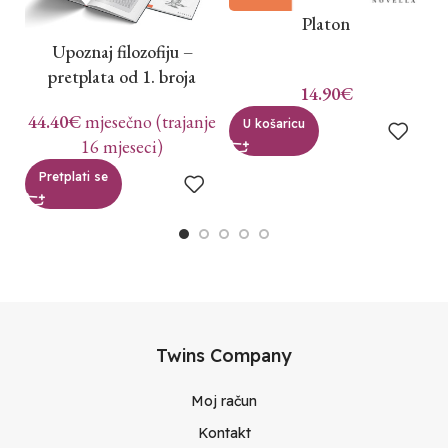
Platon
Upoznaj filozofiju –
pretplata od 1. broja
14.90
€
44.40
€
mjesečno (trajanje
U košaricu
16 mjeseci)
Pretplati se
Twins Company
Moj račun
Kontakt