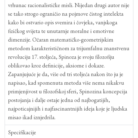
vrhunac racionalističke misli. Nijedan drugi autor nije
se tako strogo ograničio na pojmove čistog intelekta
kako bi ostvario opis svemira i čovjeka, vanjskoga
fizičkog svijeta te unutarnje moralne i emotivne
dimenzije. Očaran matematičko-geometrijskim
metodom karakterističnom za trijumfalnu znanstvenu
revoluciju 17. stoljeća, Spinoza je svoju filozofiju
oblikovao kroz definicije, aksiome i dokaze.
Zapanjujuće je da, više od tri stoljeća nakon što ju je
napisao, kad spomenuta metoda više nema nikakvu
primjenjivost u filozofskoj sferi, Spinozina koncepcija
postojanja i dalje ostaje jedna od najbogatijih,
najpoticajnijih i najfascinantnijih ideja koje je ljudska
misao ikad iznjedrila.
Specifikacije