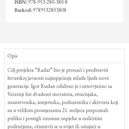
ISBN:
978-953-280-380-8
Barkod:
9789532803808
Opis
Cilj projekta “Radar” bio je pronaći i predstaviti
hrvatskoj javnosti najuspješnije mlade ljude nove
generacije. Igor Rudan odabrao je i intervjuirao za
Večernji list dvadeset inovatora, stručnjaka,
znanstvenika, umjetnika, poduzetnika i aktivista koji
su u velikim promjenama 21. stoljeća prepoznali
priliku i postigli iznimne uspjehe u različitim
područjima, otisnuvši se u svijet ili ostajući u