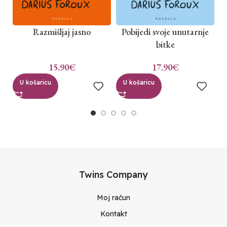
Razmišljaj jasno
Pobijedi svoje unutarnje
bitke
15.90
€
17.90
€
U košaricu
U košaricu
Twins Company
Moj račun
Kontakt