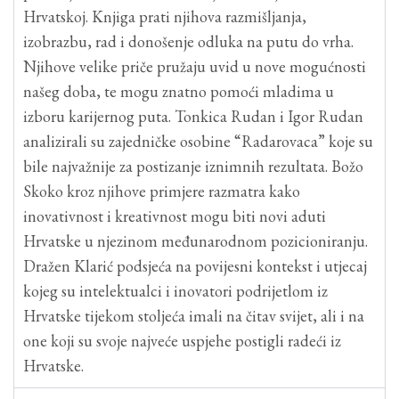
Hrvatskoj. Knjiga prati njihova razmišljanja,
izobrazbu, rad i donošenje odluka na putu do vrha.
Njihove velike priče pružaju uvid u nove mogućnosti
našeg doba, te mogu znatno pomoći mladima u
izboru karijernog puta. Tonkica Rudan i Igor Rudan
analizirali su zajedničke osobine “Radarovaca” koje su
bile najvažnije za postizanje iznimnih rezultata. Božo
Skoko kroz njihove primjere razmatra kako
inovativnost i kreativnost mogu biti novi aduti
Hrvatske u njezinom međunarodnom pozicioniranju.
Dražen Klarić podsjeća na povijesni kontekst i utjecaj
kojeg su intelektualci i inovatori podrijetlom iz
Hrvatske tijekom stoljeća imali na čitav svijet, ali i na
one koji su svoje najveće uspjehe postigli radeći iz
Hrvatske.