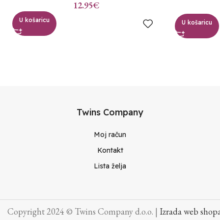
12.95
€
U košaricu
U košaricu
Twins Company
Moj račun
Kontakt
Lista želja
Copyright 2024 © Twins Company d.o.o. |
Izrada web shopa