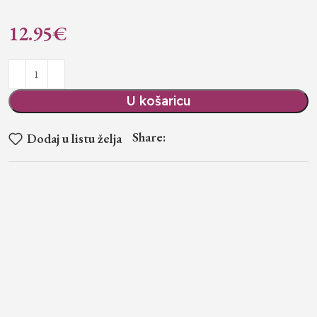
12.95
€
U košaricu
Share:
Dodaj u listu želja