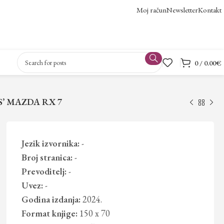
Moj račun
Newsletter
Kontakt
0
/
0.00
€
’ MAZDA RX 7
Jezik izvornika:
-
Broj stranica:
-
Prevoditelj:
-
Uvez:
-
Godina izdanja:
2024.
Format knjige:
150 x 70