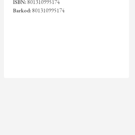
ISBN:
801310995174
Barkod:
801310995174