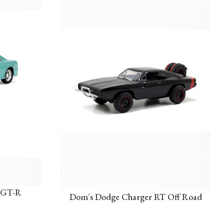
e GT-R
Dom´s Dodge Charger RT Off Road