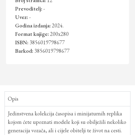
Broj stranica:
12
Prevoditelj:
-
Uvez:
-
Godina izdanja:
2024.
Format knjige:
200x280
ISBN:
3856019798677
Barkod:
3856019798677
Opis
Jedinstvena kolekcija časopisa i minijaturnih replika
kojom ćete upoznati modele koji su obilježili nekoliko
generacija vozača, ali i cijele obitelji te život na cesti.