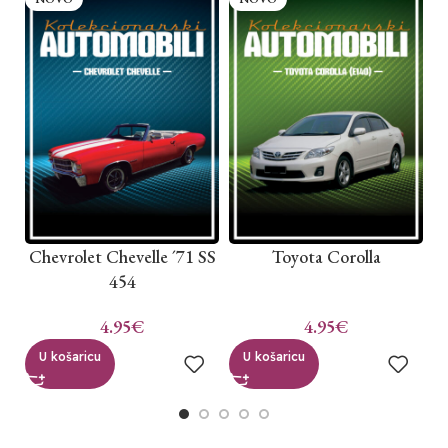
Chevrolet Chevelle ´71 SS
Toyota Corolla
454
4.95
€
4.95
€
U košaricu
U košaricu