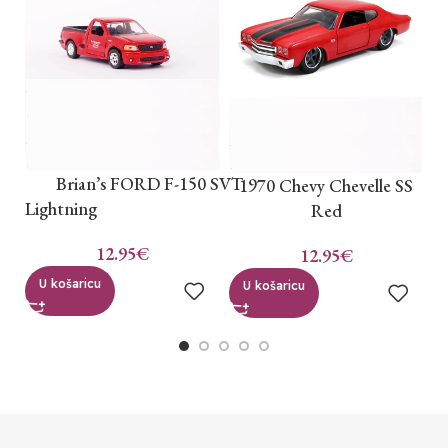
B
Brian’s FORD F-150 SVT
1970 Chevy Chevelle SS
Lightning
Red
12.95
€
12.95
€
U košaricu
U košaricu