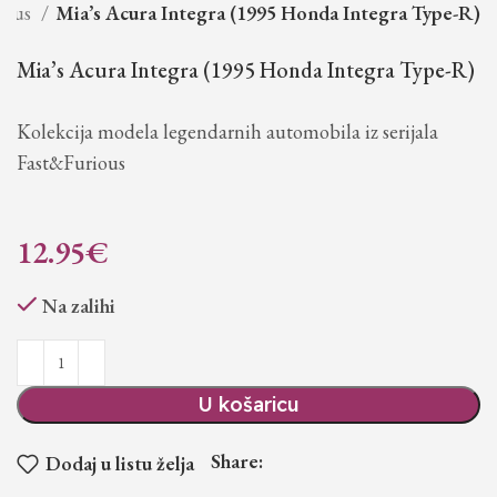
rious
Mia’s Acura Integra (1995 Honda Integra Type-R)
Mia’s Acura Integra (1995 Honda Integra Type-R)
Kolekcija modela legendarnih automobila iz serijala
Fast&Furious
12.95
€
Na zalihi
U košaricu
Share:
Dodaj u listu želja