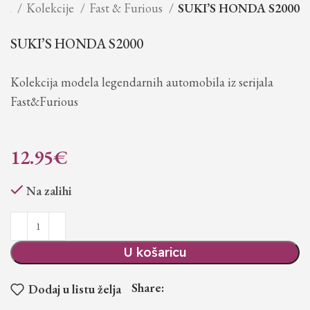
tna
Kolekcije
Fast & Furious
SUKI’S HONDA S2000
SUKI’S HONDA S2000
Kolekcija modela legendarnih automobila iz serijala
Fast&Furious
12.95
€
Na zalihi
U košaricu
Share:
Dodaj u listu želja