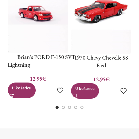
B
Brian’s FORD F-150 SVT
1970 Chevy Chevelle SS
Lightning
Red
12.95
€
12.95
€
U košaricu
U košaricu