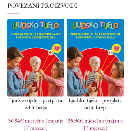
POVEZANI PROIZVODI
Ljudsko tijelo – pretplata
Ljudsko tijelo – pretplata
L
od 3. broja
od 4. broja
36.94
€
mjesečno (trajanje
35.96
€
mjesečno (trajanje
3
17 mjeseci)
17 mjeseci)