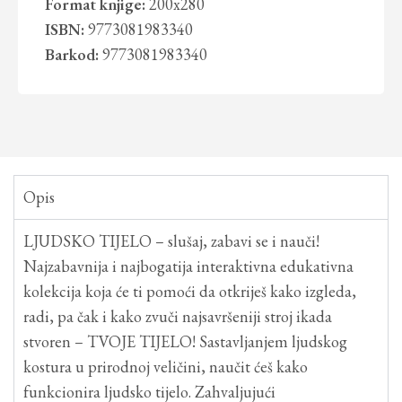
Format knjige:
200x280
ISBN:
9773081983340
Barkod:
9773081983340
Opis
LJUDSKO TIJELO – slušaj, zabavi se i nauči!
Najzabavnija i najbogatija interaktivna edukativna
kolekcija koja će ti pomoći da otkriješ kako izgleda,
radi, pa čak i kako zvuči najsavršeniji stroj ikada
stvoren – TVOJE TIJELO! Sastavljanjem ljudskog
kostura u prirodnoj veličini, naučit ćeš kako
funkcionira ljudsko tijelo. Zahvaljujući