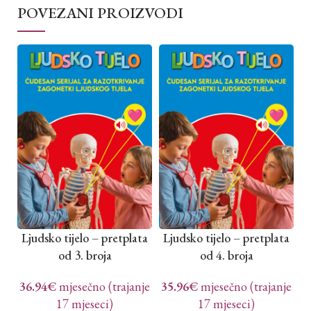
POVEZANI PROIZVODI
Ljudsko tijelo – pretplata
Ljudsko tijelo – pretplata
L
od 3. broja
od 4. broja
36.94
€
mjesečno (trajanje
35.96
€
mjesečno (trajanje
3
17 mjeseci)
17 mjeseci)