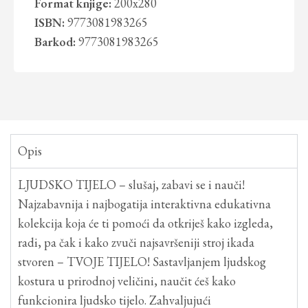
Format knjige:
200x280
ISBN:
9773081983265
Barkod:
9773081983265
Opis
LJUDSKO TIJELO – slušaj, zabavi se i nauči!
Najzabavnija i najbogatija interaktivna edukativna
kolekcija koja će ti pomoći da otkriješ kako izgleda,
radi, pa čak i kako zvuči najsavršeniji stroj ikada
stvoren – TVOJE TIJELO! Sastavljanjem ljudskog
kostura u prirodnoj veličini, naučit ćeš kako
funkcionira ljudsko tijelo. Zahvaljujući