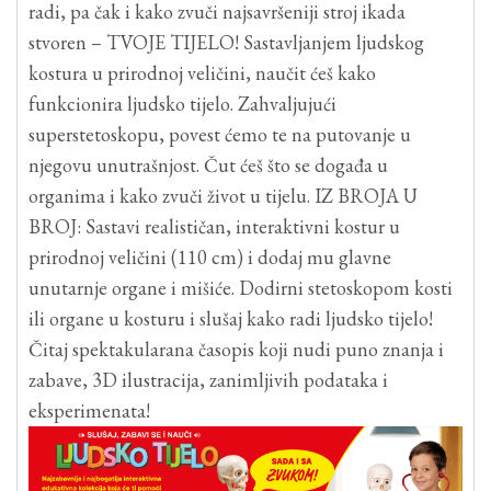
radi, pa čak i kako zvuči najsavršeniji stroj ikada
stvoren – TVOJE TIJELO! Sastavljanjem ljudskog
kostura u prirodnoj veličini, naučit ćeš kako
funkcionira ljudsko tijelo. Zahvaljujući
superstetoskopu, povest ćemo te na putovanje u
njegovu unutrašnjost. Čut ćeš što se događa u
organima i kako zvuči život u tijelu. IZ BROJA U
BROJ: Sastavi realističan, interaktivni kostur u
prirodnoj veličini (110 cm) i dodaj mu glavne
unutarnje organe i mišiće. Dodirni stetoskopom kosti
ili organe u kosturu i slušaj kako radi ljudsko tijelo!
Čitaj spektakularana časopis koji nudi puno znanja i
zabave, 3D ilustracija, zanimljivih podataka i
eksperimenata!