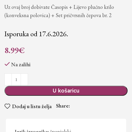
Uz ovaj broj dobivate Časopis + Lijevo plućno krilo
(konveksna polovica) + Set pričvrsnih čepova br. 2
Isporuka od 17.6.2026.
8.99
€
Na zalihi
U košaricu
Share:
Dodaj u listu želja
Jezik izvornika:
španjolski