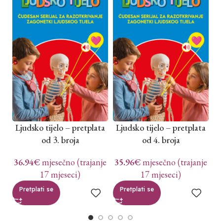
Ljudsko tijelo – pretplata
Ljudsko tijelo – pretplata
L
od 3. broja
od 4. broja
36.94
€
mjesečno (trajanje
35.96
€
mjesečno (trajanje
3
17 mjeseci)
17 mjeseci)
Pretplati se
Pretplati se