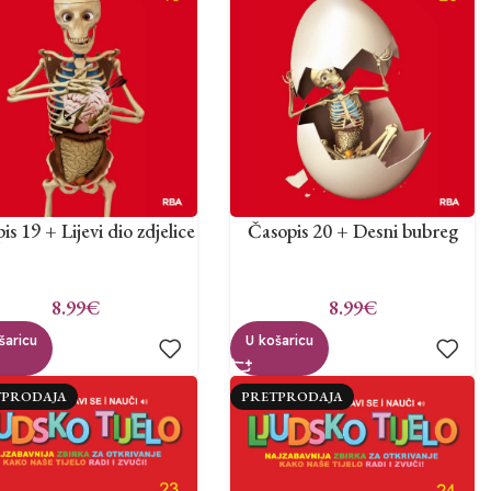
is 19 + Lijevi dio zdjelice
Časopis 20 + Desni bubreg
8.99
€
8.99
€
šaricu
U košaricu
TPRODAJA
PRETPRODAJA