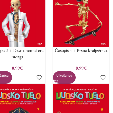
pis 3 + Desna hemisfera
Časopis 4 + Prsna kralježnica
mozga
8.99
€
8.99
€
šaricu
U košaricu