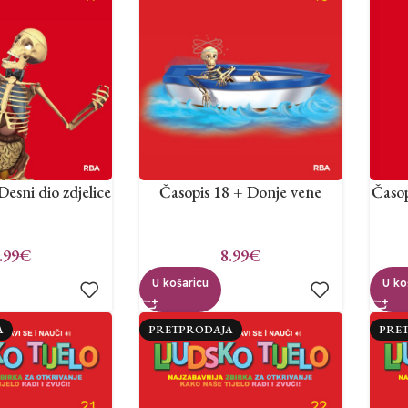
Desni dio zdjelice
Časopis 18 + Donje vene
Časop
.99
€
8.99
€
U košaricu
U ko
A
PRETPRODAJA
PRE