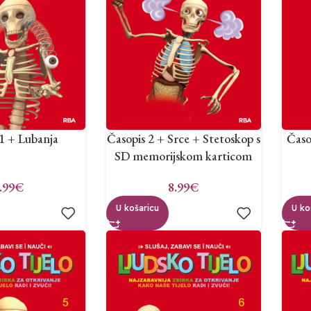
 1 + Lubanja
Časopis 2 + Srce + Stetoskop s
Časo
SD memorijskom karticom
.99
€
8.99
€
U košaricu
U ko