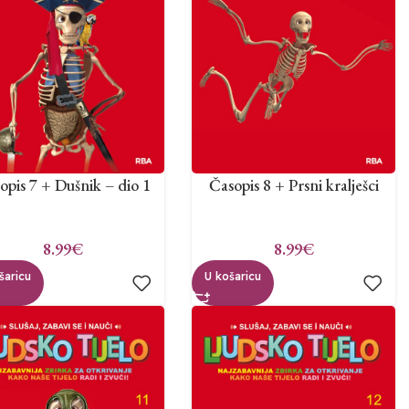
opis 7 + Dušnik – dio 1
Časopis 8 + Prsni kralješci
8.99
€
8.99
€
šaricu
U košaricu