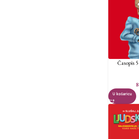
Časopis 
8
U košaricu