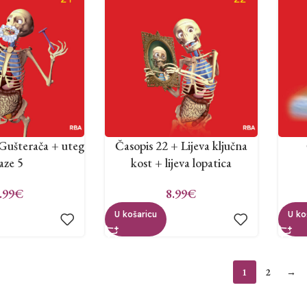
 Gušterača + uteg
Časopis 22 + Lijeva ključna
aze 5
kost + lijeva lopatica
.99
€
8.99
€
U košaricu
U ko
1
2
→