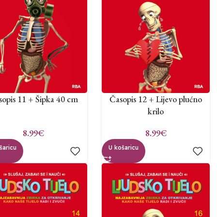
sopis 11 + Šipka 40 cm
Časopis 12 + Lijevo plućno
krilo
8.99
€
8.99
€
šaricu
U košaricu