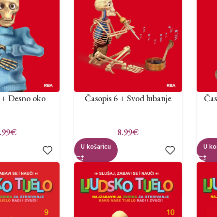
5 + Desno oko
Časopis 6 + Svod lubanje
Čas
.99
€
8.99
€
U košaricu
U ko