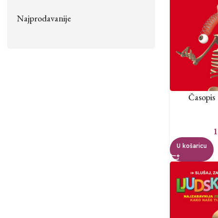
Najprodavanije
Časopis
1
U košaricu