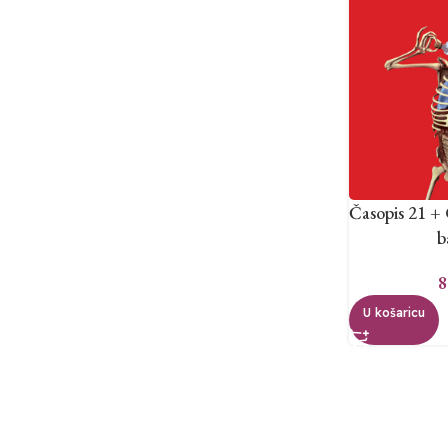
Časopis 21 +
b
8
U košaricu