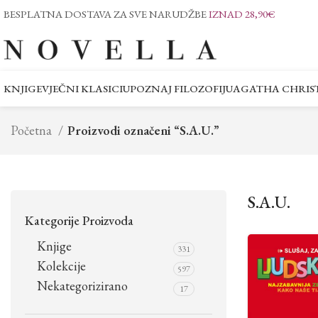
BESPLATNA DOSTAVA ZA SVE NARUDŽBE
IZNAD 28,90€
KNJIGE
VJEČNI KLASICI
UPOZNAJ FILOZOFIJU
AGATHA CHRIST
Početna
Proizvodi označeni “S.A.U.”
S.A.U.
Kategorije Proizvoda
Knjige
331
Kolekcije
597
Nekategorizirano
17