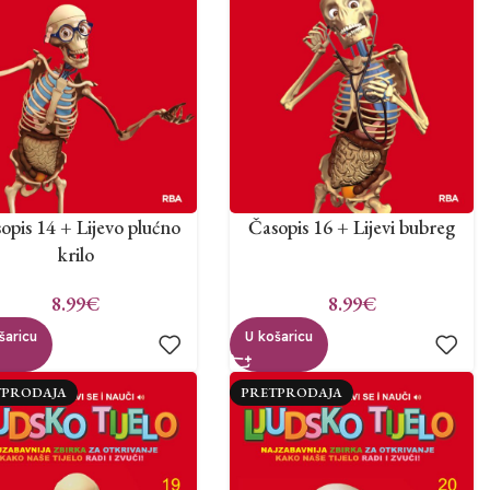
opis 14 + Lijevo plućno
Časopis 16 + Lijevi bubreg
krilo
8.99
€
8.99
€
šaricu
U košaricu
TPRODAJA
PRETPRODAJA