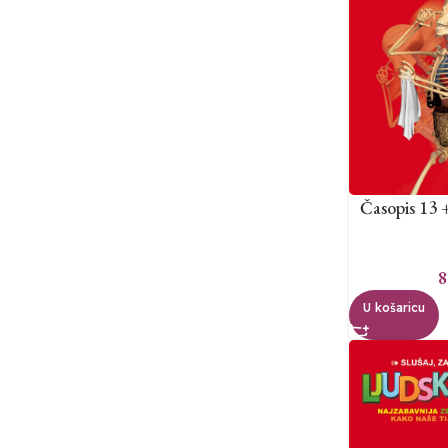
Časopis 13 
8
U košaricu