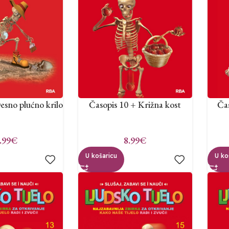
esno plućno krilo
Časopis 10 + Križna kost
Ča
.99
€
8.99
€
U košaricu
U ko