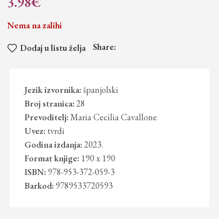
3.98
€
Nema na zalihi
Share:
Dodaj u listu želja
Jezik izvornika:
španjolski
Broj stranica:
28
Prevoditelj:
Maria Cecilia Cavallone
Uvez:
tvrdi
Godina izdanja:
2023.
Format knjige:
190 x 190
ISBN:
978-953-372-059-3
Barkod:
9789533720593