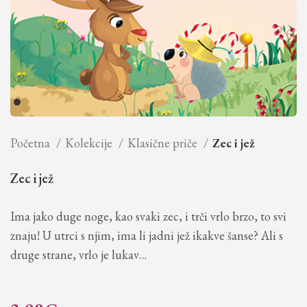
Početna
Kolekcije
Klasične priče
Zec i jež
Zec i jež
Ima jako duge noge, kao svaki zec, i trči vrlo brzo, to svi
znaju! U utrci s njim, ima li jadni jež ikakve šanse? Ali s
druge strane, vrlo je lukav…