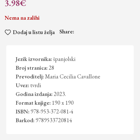
3.98
€
Nema na zalihi
Share:
Dodaj u listu želja
Jezik izvornika:
španjolski
Broj stranica:
28
Prevoditelj:
Maria Cecilia Cavallone
Uvez:
tvrdi
Godina izdanja:
2023.
Format knjige:
190 x 190
ISBN:
978-953-372-081-4
Barkod:
9789533720814