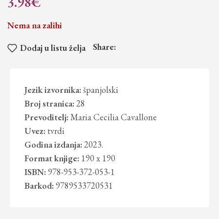
3.98
€
Nema na zalihi
Share:
Dodaj u listu želja
Jezik izvornika:
španjolski
Broj stranica:
28
Prevoditelj:
Maria Cecilia Cavallone
Uvez:
tvrdi
Godina izdanja:
2023.
Format knjige:
190 x 190
ISBN:
978-953-372-053-1
Barkod:
9789533720531