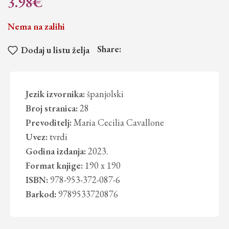
3.98
€
Nema na zalihi
Share:
Dodaj u listu želja
Jezik izvornika:
španjolski
Broj stranica:
28
Prevoditelj:
Maria Cecilia Cavallone
Uvez:
tvrdi
Godina izdanja:
2023.
Format knjige:
190 x 190
ISBN:
978-953-372-087-6
Barkod:
9789533720876