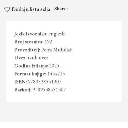
Share:
Dodaj u listu želja
Jezik izvornika:
engleski
Broj stranica:
192
Prevoditelj:
Petra Mrduljaš
Uvez:
tvrdi uvez
Godina izdanja:
2025.
Format knjige:
145x215
ISBN:
9789538551307
Barkod:
9789538551307