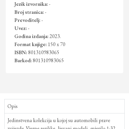
Jezik izvornika:
-
Broj stranica:
-
Prevoditelj:
-
Uvez:
-
Godina izdanja:
2023.
Format knjige:
150 x 70
ISBN:
801310983065
Barkod:
801310983065
Opis
Jedinstvena kolekcija u kojoj su automobili prave
zvijezde. Vjerne replike, ljevani modeli, mjerilo 1:32,