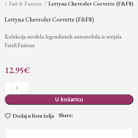
je
Fast & Furious
Lettyna Chevrolet Corvette (F&F8)
Lettyna Chevrolet Corvette (F&F8)
Kolekcija modela legendarnih automobila iz serijala
Fast&Furious
12.95
€
U košaricu
Share:
Dodaj u listu želja