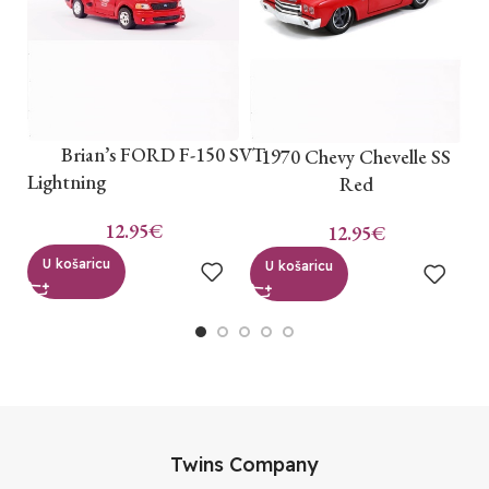
B
Brian’s FORD F-150 SVT
1970 Chevy Chevelle SS
Lightning
Red
12.95
€
12.95
€
U košaricu
U košaricu
Twins Company