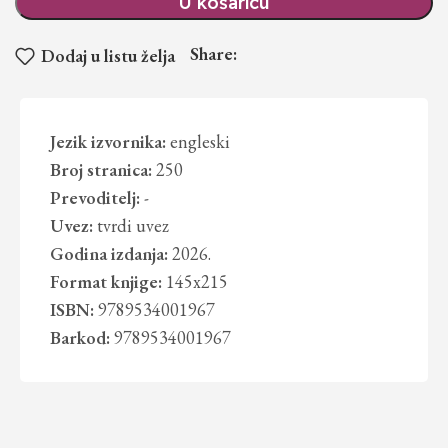
U košaricu
Share:
Dodaj u listu želja
Jezik izvornika:
engleski
Broj stranica:
250
Prevoditelj:
-
Uvez:
tvrdi uvez
Godina izdanja:
2026.
Format knjige:
145x215
ISBN:
9789534001967
Barkod:
9789534001967