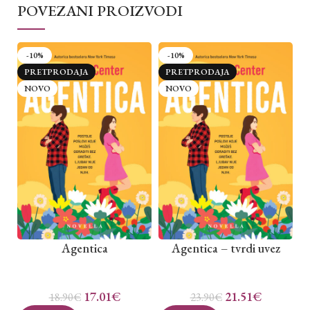
POVEZANI PROIZVODI
-10%
-10%
PRETPRODAJA
PRETPRODAJA
NOVO
NOVO
Agentica
Agentica – tvrdi uvez
17.01
€
21.51
€
18.90
€
23.90
€