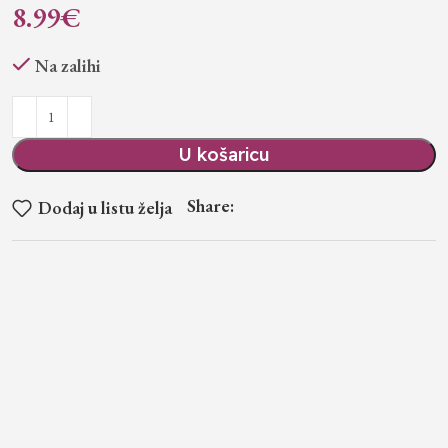
8.99
€
Na zalihi
U košaricu
Share:
Dodaj u listu želja