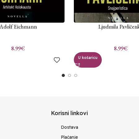
Adolf Eichmann
Ljudmila Pavličen
8.99
€
8.99
€
U košaricu
Korisni linkovi
Dostava
Plaćanje