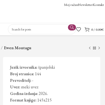
Moj račun
Newsletter
Kontakt
0
/
0.00
€
Ewen Montagu
Jezik izvornika:
španjolski
Broj stranica:
144
Prevoditelj:
-
Uvez:
meki uvez
Godina izdanja:
2026.
Format knjige:
145x215