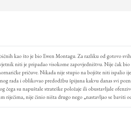
ičnih kao što je bio Ewen Montagu. Za razliku od gotovo svih 
savjetnik niti je pripadao visokome zapovjedništvu. Nije čak b
naričke pričuve. Nikada nije stupio na bojište niti ispalio ije
og rada i oblikovao predodžbu špijuna kakvu danas svi poznaj
og čega su napuštale strateške položaje ili obustavljale ofenziv
m riječima, nije činio ništa drugo nego „nastavljao se baviti o