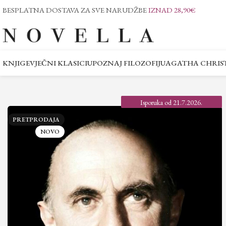
BESPLATNA DOSTAVA ZA SVE NARUDŽBE
IZNAD 28,90€
KNJIGE
VJEČNI KLASICI
UPOZNAJ FILOZOFIJU
AGATHA CHRIST
Isporuka od 21.7.2026.
PRETPRODAJA
NOVO