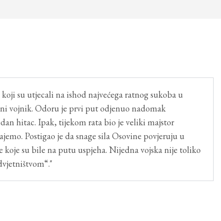
koji su utjecali na ishod najvećega ratnog sukoba u
io ni vojnik. Odoru je prvi put odjenuo nadomak
dan hitac. Ipak, tijekom rata bio je veliki majstor
emo. Postigao je da snage sila Osovine povjeruju u
e koje su bile na putu uspjeha. Nijedna vojska nije toliko
dvjetništvom“."