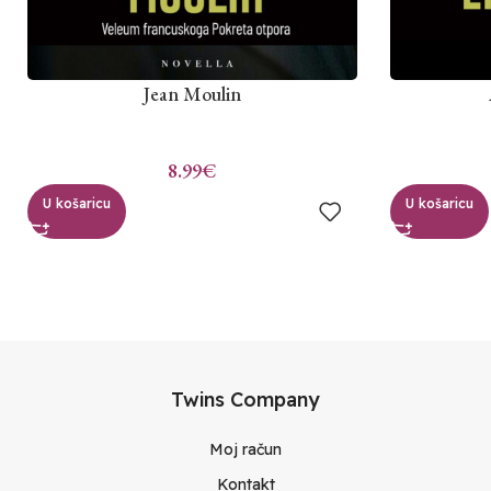
Jean Moulin
8.99
€
U košaricu
U košaricu
Twins Company
Moj račun
Kontakt