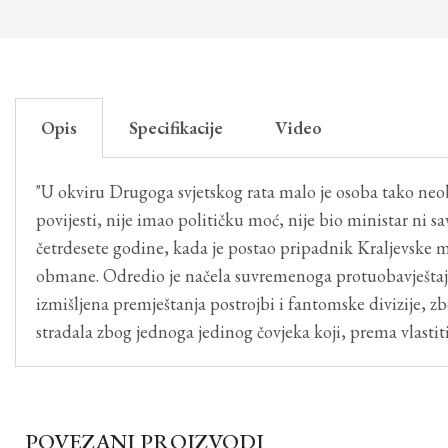
Opis
Specifikacije
Video
"U okviru Drugoga svjetskog rata malo je osoba tako neob
povijesti, nije imao političku moć, nije bio ministar ni 
četrdesete godine, kada je postao pripadnik Kraljevske mor
obmane. Odredio je načela suvremenoga protuobavještajn
izmišljena premještanja postrojbi i fantomske divizije, zb
stradala zbog jednoga jedinog čovjeka koji, prema vlastiti
POVEZANI PROIZVODI