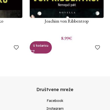
ko
Joachim von Ribbentrop
8.99
€
U košaricu
Društvene mreže
Facebook
Instagram