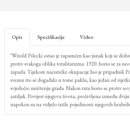
Opis
Specifikacije
Video
"Witold Pilecki ostao je zapamćen kao junak koji se dobro
protiv svakoga oblika totalitarizma: 1920. borio se za neov
zapada. Tijekom nacističke okupacije bio je pripadnik Pol
svemu što se događalo u tome paklu, kao jedan od rijetk
svjedočio uništenju grada. Nakon rata borio se protiv so
zatiljak. Povijest njegova života, proživljena između dvij
napokon su na vidjelo izišle pojedinosti njegovih hrabrih