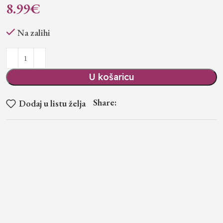
8.99
€
Na zalihi
U košaricu
Share:
Dodaj u listu želja