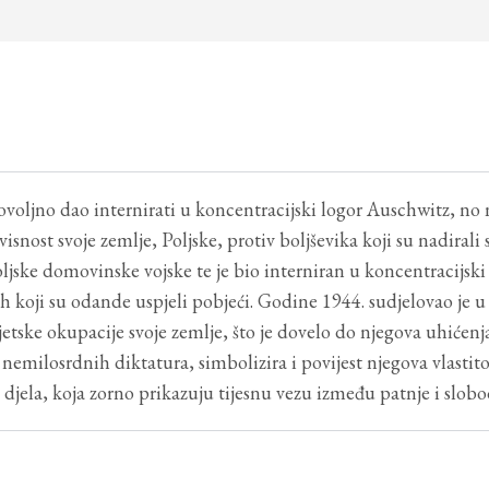
voljno dao internirati u koncentracijski logor Auschwitz, no n
isnost svoje zemlje, Poljske, protiv boljševika koji su nadirali 
jske domovinske vojske te je bio interniran u koncentracijski 
ih koji su odande uspjeli pobjeći. Godine 1944. sudjelovao je
vjetske okupacije svoje zemlje, što je dovelo do njegova uhić
u nemilosrdnih diktatura, simbolizira i povijest njegova vlasti
 djela, koja zorno prikazuju tijesnu vezu između patnje i slobo