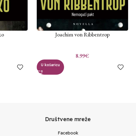
ko
Joachim von Ribbentrop
8.99
€
U košaricu
Društvene mreže
Facebook