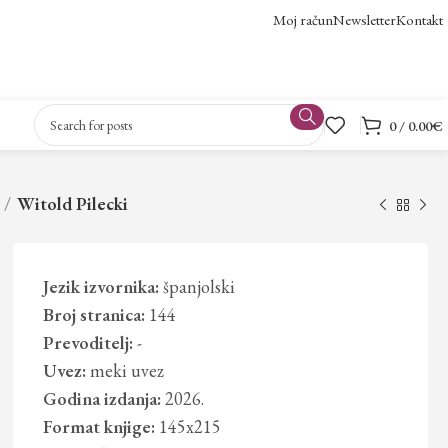
Moj račun
Newsletter
Kontakt
0
/
0.00
€
Witold Pilecki
Jezik izvornika:
španjolski
Broj stranica:
144
Prevoditelj:
-
Uvez:
meki uvez
Godina izdanja:
2026.
Format knjige:
145x215