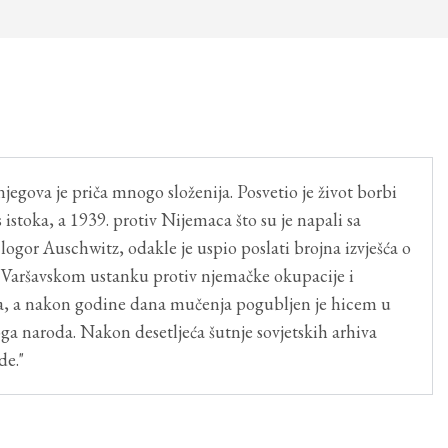
jegova je priča mnogo složenija. Posvetio je život borbi
s istoka, a 1939. protiv Nijemaca što su je napali sa
logor Auschwitz, odakle je uspio poslati brojna izvješća o
 u Varšavskom ustanku protiv njemačke okupacije i
enja, a nakon godine dana mučenja pogubljen je hicem u
toga naroda. Nakon desetljeća šutnje sovjetskih arhiva
de."