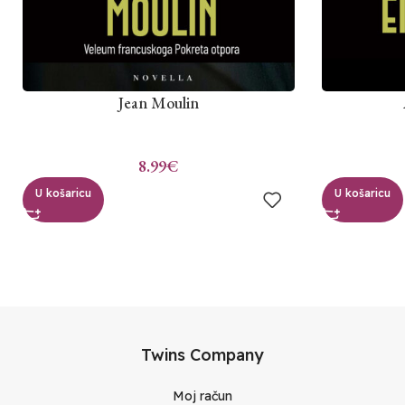
Jean Moulin
8.99
€
U košaricu
U košaricu
Twins Company
Moj račun