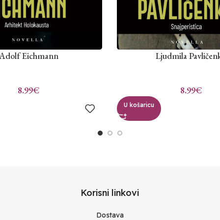
Adolf Eichmann
Ljudmila Pavličen
8.99
€
8.99
€
U košaricu
Korisni linkovi
Dostava