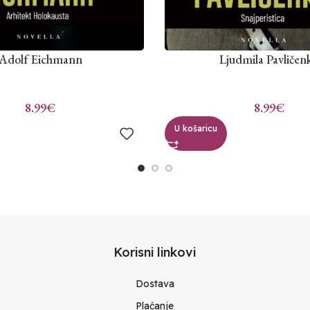
Adolf Eichmann
Ljudmila Pavličen
8.99
€
8.99
€
U košaricu
Korisni linkovi
Dostava
Plaćanje