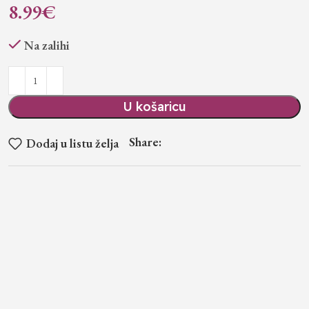
8.99
€
Na zalihi
U košaricu
Share:
Dodaj u listu želja