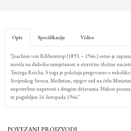
Opis
Specifikacije
Video
"Joachim von Ribbentrop (1893. – 1946.) ostao je zapamće
navela na duboku umiješanost u stravične zločine nacis
Trećega Reicha. S toga je položaja pregovarao o nekol
Sovjetskog Saveza. Međutim, njegov rad na čelu Ministarst
nepotrebne napetosti s drugim državama. Nakon poraza 
te pogubljen 16. listopada 1946."
POVEZANI PROIZVODI