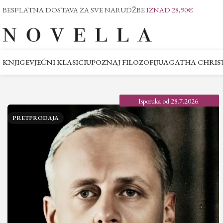
BESPLATNA DOSTAVA ZA SVE NARUDŽBE
IZNAD 28,90€
KNJIGE
VJEČNI KLASICI
UPOZNAJ FILOZOFIJU
AGATHA CHRIST
Isporuka od 28.7.2026.
PRETPRODAJA