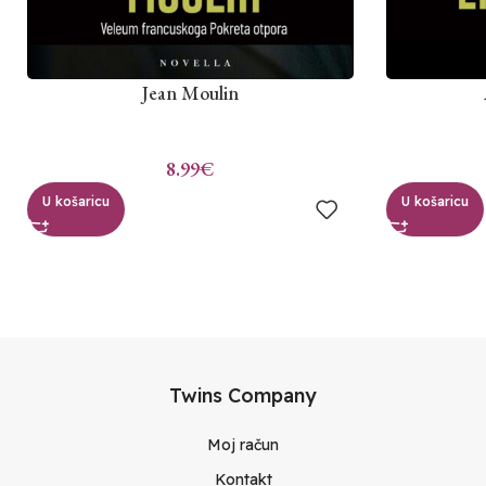
Jean Moulin
8.99
€
U košaricu
U košaricu
Twins Company
Moj račun
Kontakt