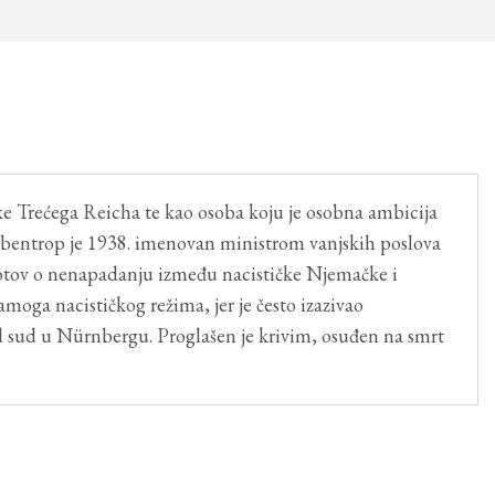
ke Trećega Reicha te kao osoba koju je osobna ambicija
bbentrop je 1938. imenovan ministrom vanjskih poslova
otov o nenapadanju između nacističke Njemačke i
amoga nacističkog režima, jer je često izazivao
 sud u Nürnbergu. Proglašen je krivim, osuđen na smrt