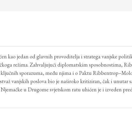
n kao jedan od glavnih provoditelja i stratega vanjske politi
tičkoga režima. Zahvaljujući diplomatskim sposobnostima, Ri
iko ključnih sporazuma, među njima i o Paktu Ribbentrop–Mol
važ vanjskih poslova bio je naširoko kritiziran, čak i unutar s
Njemačke u Drugome svjetskom ratu uhićen je i izveden pred