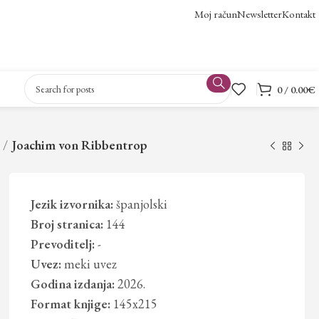
Moj račun
Newsletter
Kontakt
0
/
0.00
€
Joachim von Ribbentrop
Jezik izvornika:
španjolski
Broj stranica:
144
Prevoditelj:
-
Uvez:
meki uvez
Godina izdanja:
2026.
Format knjige:
145x215