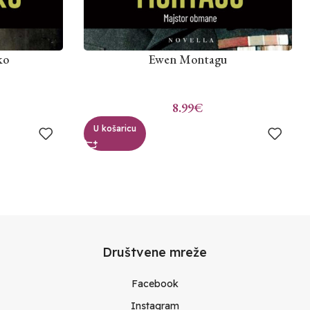
ko
Ewen Montagu
8.99
€
U košaricu
Društvene mreže
Facebook
Instagram