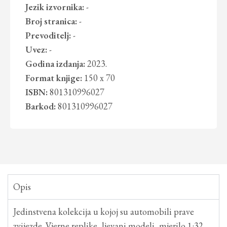
Jezik izvornika:
-
Broj stranica:
-
Prevoditelj:
-
Uvez:
-
Godina izdanja:
2023.
Format knjige:
150 x 70
ISBN:
801310996027
Barkod:
801310996027
Opis
Jedinstvena kolekcija u kojoj su automobili prave
zvijezde. Vjerne replike, ljevani modeli, mjerilo 1:32,