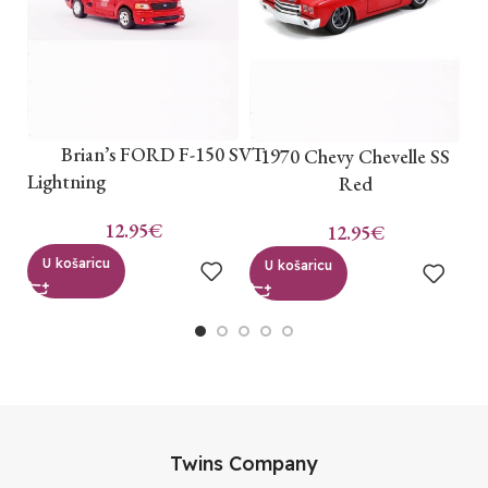
B
Brian’s FORD F-150 SVT
1970 Chevy Chevelle SS
Lightning
Red
12.95
€
12.95
€
U košaricu
U košaricu
Twins Company