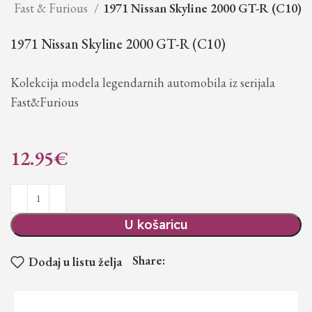
e
Fast & Furious
1971 Nissan Skyline 2000 GT-R (C10)
1971 Nissan Skyline 2000 GT-R (C10)
Kolekcija modela legendarnih automobila iz serijala
Fast&Furious
12.95
€
U košaricu
Share:
Dodaj u listu želja