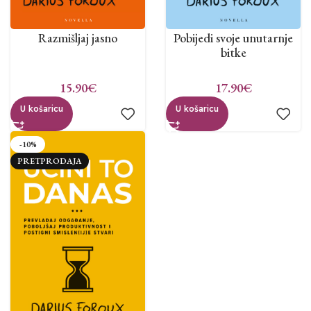
Razmišljaj jasno
Pobijedi svoje unutarnje
bitke
15.90
€
17.90
€
U košaricu
U košaricu
-10%
PRETPRODAJA