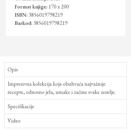
Format knjige:
170 x 200
ISBN:
3856019798219
Barkod:
3856019798219
Opis
Impresivna kolekcija koja obuhvaća najvažnije
recepte, odnosno jela, umake i začine svake zemlje.
Specifikacije
Video