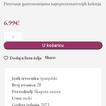
Putovanje gastronomijama najreprezentativnijih kuhinja.
6.99
€
U košaricu
Share:
Dodaj u listu želja
Jezik izvornika:
španjolski
Broj stranica:
28
Prevoditelj:
Skupina autora
Uvez:
meki
Godina izdanja:
2023.