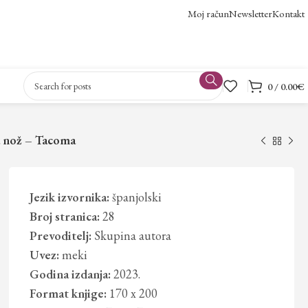
Moj račun
Newsletter
Kontakt
0
/
0.00
€
a nož – Tacoma
Jezik izvornika:
španjolski
Broj stranica:
28
Prevoditelj:
Skupina autora
Uvez:
meki
Godina izdanja:
2023.
Format knjige:
170 x 200