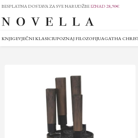
BESPLATNA DOSTAVA ZA SVE NARUDŽBE
IZNAD 28,90€
KNJIGE
VJEČNI KLASICI
UPOZNAJ FILOZOFIJU
AGATHA CHRIST