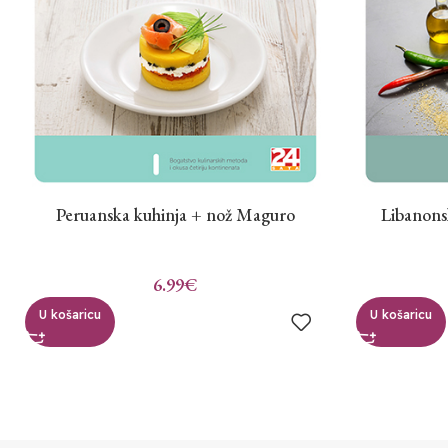
Peruanska kuhinja + nož Maguro
Libanonsk
6.99
€
U košaricu
U košaricu