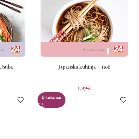
 Usuba
Japanska kuhinja + nož
1.99
€
U košaricu