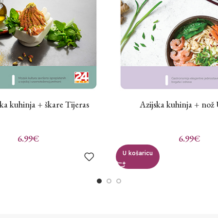
a kuhinja + škare Tijeras
Azijska kuhinja + nož
6.99
€
6.99
€
U košaricu