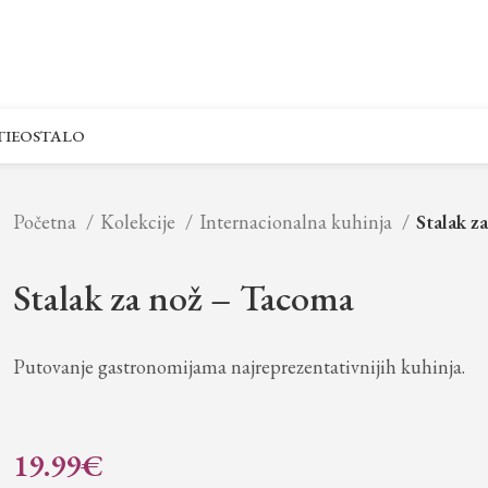
IE
OSTALO
Početna
Kolekcije
Internacionalna kuhinja
Stalak z
Stalak za nož – Tacoma
Putovanje gastronomijama najreprezentativnijih kuhinja.
19.99
€