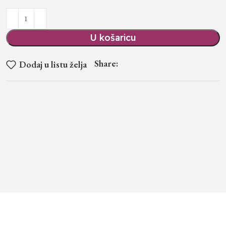
U košaricu
Share:
Dodaj u listu želja