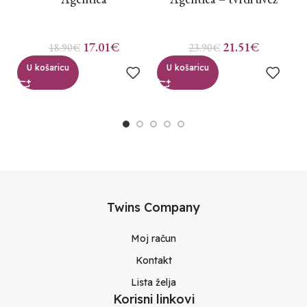
17.01
€
21.51
€
18.90
€
23.90
€
U košaricu
U košaricu
Twins Company
Moj račun
Kontakt
Lista želja
Korisni linkovi