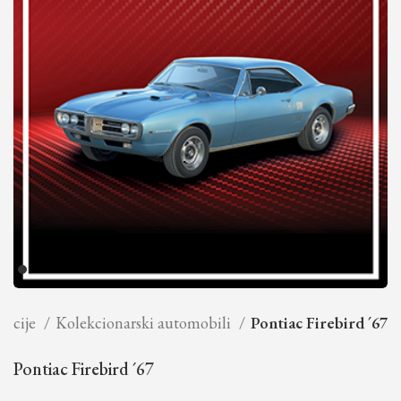
ekcije
Kolekcionarski automobili
Pontiac Firebird ´67
Pontiac Firebird ´67