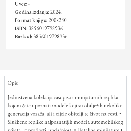
Uvez:
-
Godina izdanja:
2024.
Format knjige:
200x280
ISBN:
3856019798936
Barkod:
3856019798936
Opis
Jedinstvena kolekcija časopisa i minijaturnih replika
kojom ćete upoznati modele koji su obilježili nekoliko
generacija vozača, ali i cijele obitelji te život na cesti. •
Službene replike najpoznatijih modela automobilskog
svijeta, iz prošlosti i sadašnjosti • Detaljne minijature •