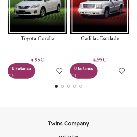
Toyota Corolla
Cadillac Escalade
C
4.95
€
4.95
€
U košaricu
U košaricu
Twins Company