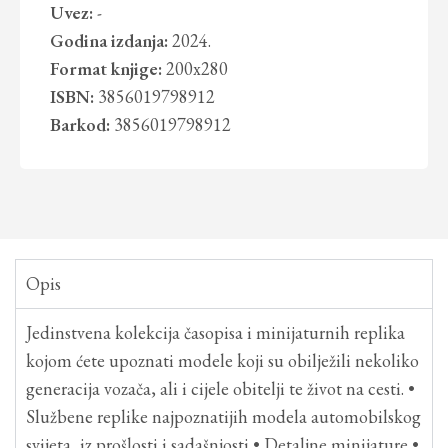
Uvez:
-
Godina izdanja:
2024.
Format knjige:
200x280
ISBN:
3856019798912
Barkod:
3856019798912
Opis
Jedinstvena kolekcija časopisa i minijaturnih replika
kojom ćete upoznati modele koji su obilježili nekoliko
generacija vozača, ali i cijele obitelji te život na cesti. •
Službene replike najpoznatijih modela automobilskog
svijeta, iz prošlosti i sadašnjosti • Detaljne minijature •