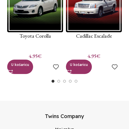
Toyota Corolla
Cadillac Escalade
C
4.95
€
4.95
€
U košaricu
U košaricu
Twins Company