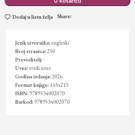
U košaricu
Share:
Dodaj u listu želja
Jezik izvornika:
engleski
Broj stranica:
250
Prevoditelj:
-
Uvez:
tvrdi uvez
Godina izdanja:
2026.
Format knjige:
145x215
ISBN:
9789534002070
Barkod:
9789534002070