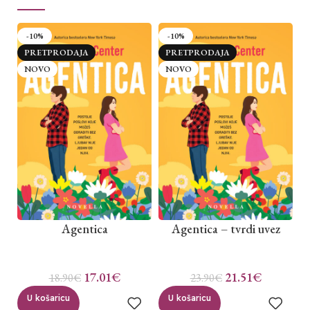
-10%
-10%
PRETPRODAJA
PRETPRODAJA
NOVO
NOVO
Agentica
Agentica – tvrdi uvez
17.01
€
21.51
€
18.90
€
23.90
€
U košaricu
U košaricu