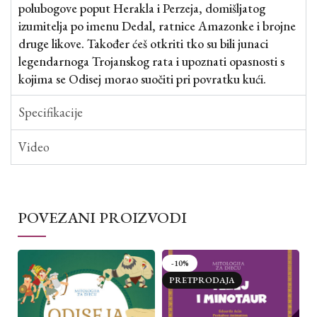
polubogove poput Herakla i Perzeja, domišljatog
izumitelja po imenu Dedal, ratnice Amazonke i brojne
druge likove. Također ćeš otkriti tko su bili junaci
legendarnoga Trojanskog rata i upoznati opasnosti s
kojima se Odisej morao suočiti pri povratku kući.
Specifikacije
Video
POVEZANI PROIZVODI
-10%
PRETPRODAJA