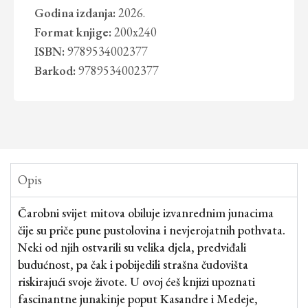
Godina izdanja:
2026.
Format knjige:
200x240
ISBN:
9789534002377
Barkod:
9789534002377
Opis
Čarobni svijet mitova obiluje izvanrednim junacima
čije su priče pune pustolovina i nevjerojatnih pothvata.
Neki od njih ostvarili su velika djela, predviđali
budućnost, pa čak i pobijedili strašna čudovišta
riskirajući svoje živote. U ovoj ćeš knjizi upoznati
fascinantne junakinje poput Kasandre i Medeje,