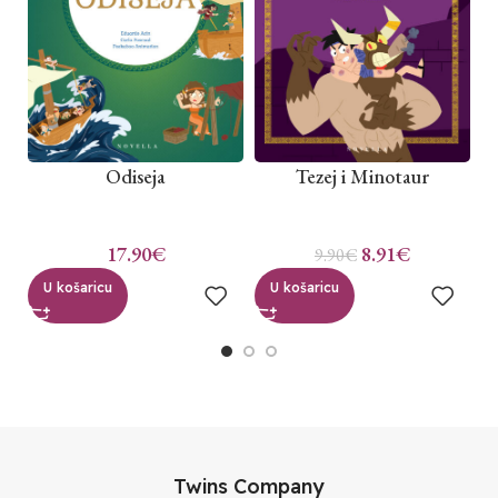
Odiseja
Tezej i Minotaur
17.90
€
8.91
€
9.90
€
U košaricu
U košaricu
Twins Company