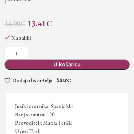
13.41
€
14.90
€
Na zalihi
U košaricu
Share:
Dodaj u listu želja
Jezik izvornika:
Španjolski
Broj stranica:
120
Prevoditelj:
Marija Perišić
Uvez:
Tvrdi