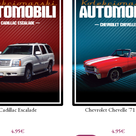
Cadillac Escalade
Chevrolet Chevelle ´71
4.95
€
4.95
€