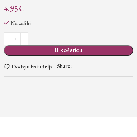
4.95
€
Na zalihi
U košaricu
Share:
Dodaj u listu želja