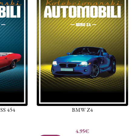
 SS 454
BMW Z4
4.95
€