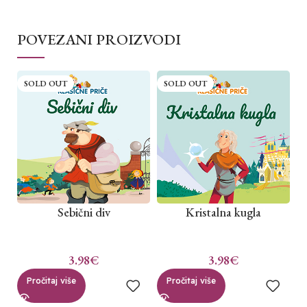
POVEZANI PROIZVODI
SOLD OUT
SOLD OUT
Sebični div
Kristalna kugla
3.98
€
3.98
€
Pročitaj više
Pročitaj više