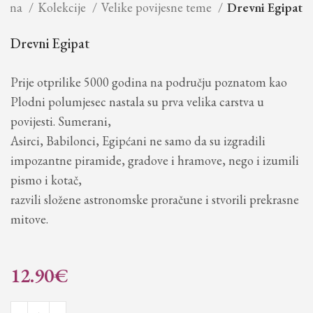
četna
Kolekcije
Velike povijesne teme
Drevni Egipat
Drevni Egipat
Prije otprilike 5000 godina na području poznatom kao
Plodni polumjesec nastala su prva velika carstva u
povijesti. Sumerani,
Asirci, Babilonci, Egipćani ne samo da su izgradili
impozantne piramide, gradove i hramove, nego i izumili
pismo i kotač,
razvili složene astronomske proračune i stvorili prekrasne
mitove.
12.90
€