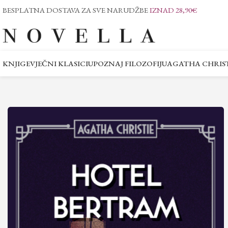
BESPLATNA DOSTAVA ZA SVE NARUDŽBE
IZNAD 28,90€
KNJIGE
VJEČNI KLASICI
UPOZNAJ FILOZOFIJU
AGATHA CHRIST