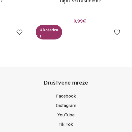
ta
Tajna vrata sudbine
9.99
€
U košaricu
Društvene mreže
Facebook
Instagram
YouTube
Tik Tok