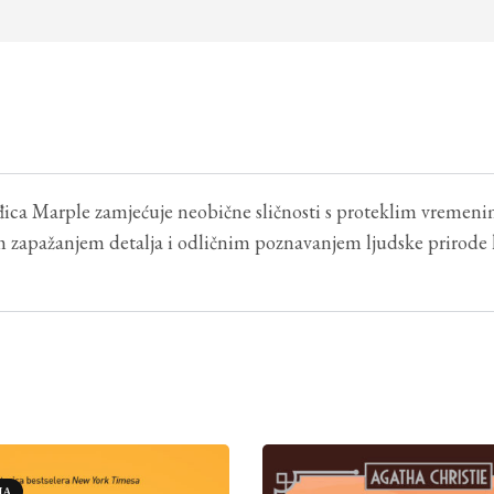
ca Marple zamjećuje neobične sličnosti s proteklim vremenim
im zapažanjem detalja i odličnim poznavanjem ljudske prirode
JA