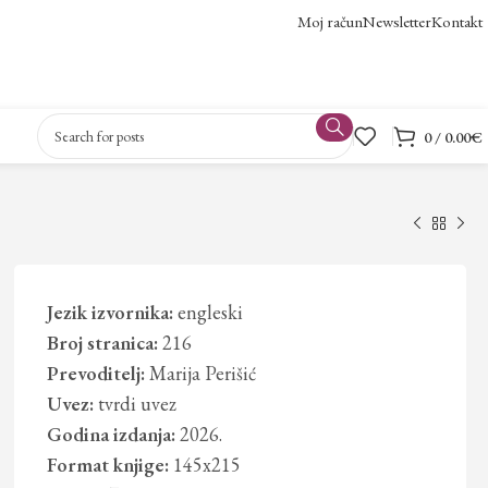
Moj račun
Newsletter
Kontakt
0
/
0.00
€
Jezik izvornika:
engleski
Broj stranica:
216
Prevoditelj:
Marija Perišić
Uvez:
tvrdi uvez
Godina izdanja:
2026.
Format knjige:
145x215