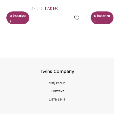
17.01
€
18.90
€
U košaricu
U košaricu
Twins Company
Moj račun
Kontakt
Lista želja