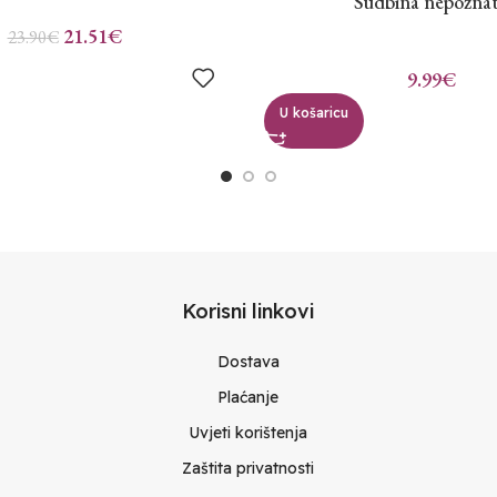
Sudbina nepozna
21.51
€
23.90
€
9.99
€
U košaricu
Korisni linkovi
Dostava
Plaćanje
Uvjeti korištenja
Zaštita privatnosti