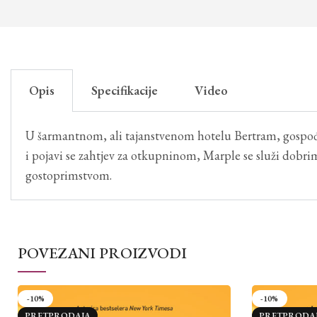
Opis
Specifikacije
Video
U šarmantnom, ali tajanstvenom hotelu Bertram, gospođi
i pojavi se zahtjev za otkupninom, Marple se služi dobr
gostoprimstvom.
POVEZANI PROIZVODI
-10%
-10%
PRETPRODAJA
PRETPRODA