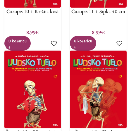
Časopis 10 + Križna kost
Časopis 11 + Šipka 40 cm
8.99
€
8.99
€
U košaricu
U košaricu