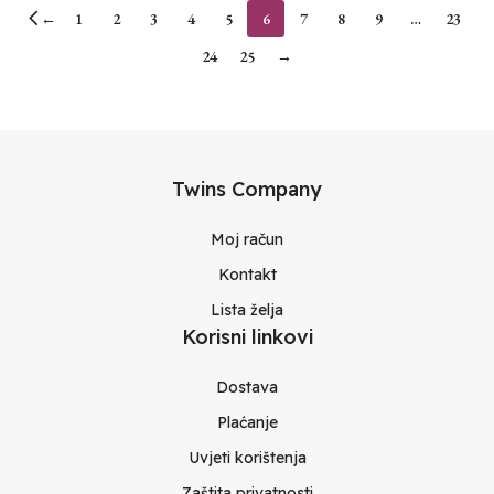
←
1
2
3
4
5
6
7
8
9
…
23
24
25
→
Twins Company
Moj račun
Kontakt
Lista želja
Korisni linkovi
Dostava
Plaćanje
Uvjeti korištenja
Zaštita privatnosti