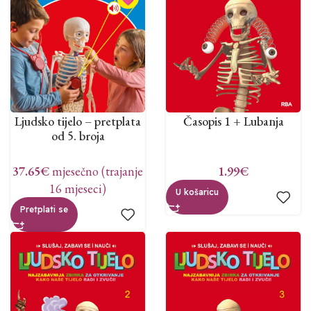
Ljudsko tijelo – pretplata
Časopis 1 + Lubanja
od 5. broja
37.65
€
mjesečno (trajanje
1.99
€
16 mjeseci)
U košaricu
Pretplati se