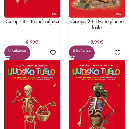
Časopis 8 + Prsni kralješci
Časopis 9 + Desno plućno
krilo
8.99
€
8.99
€
U košaricu
U košaricu