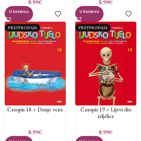
8.99
€
8.99
€
U košaricu
U košaricu
PRETPRODAJA
PRETPRODAJA
Časopis 18 + Donje vene
Časopis 19 + Lijevi dio
zdjelice
8.99
€
8.99
€