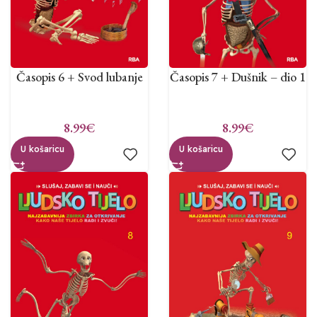
Časopis 6 + Svod lubanje
Časopis 7 + Dušnik – dio 1
8.99
€
8.99
€
U košaricu
U košaricu