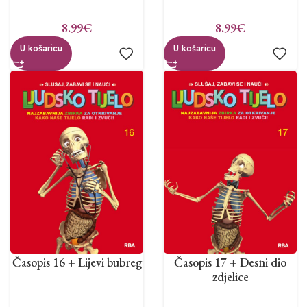
8.99
€
8.99
€
U košaricu
U košaricu
Časopis 17 + Desni dio
Časopis 16 + Lijevi bubreg
zdjelice