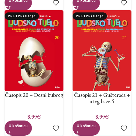
U košaricu
U košaricu
PRETPRODAJA
PRETPRODAJA
Časopis 20 + Desni bubreg
Časopis 21 + Gušterača +
uteg baze 5
8.99
€
8.99
€
U košaricu
U košaricu