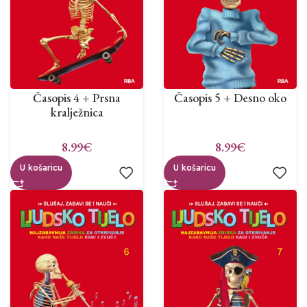
Časopis 4 + Prsna
Časopis 5 + Desno oko
kralježnica
8.99
€
8.99
€
U košaricu
U košaricu