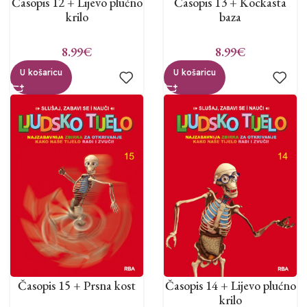
Časopis 12 + Lijevo plućno
Časopis 13 + Kockasta
krilo
baza
8.99
€
8.99
€
U košaricu
U košaricu
Časopis 15 + Prsna kost
Časopis 14 + Lijevo plućno
krilo