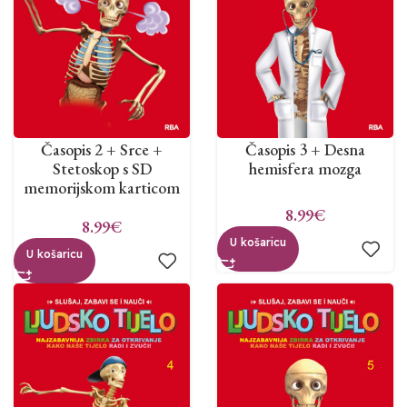
Časopis 2 + Srce +
Časopis 3 + Desna
Stetoskop s SD
hemisfera mozga
memorijskom karticom
8.99
€
8.99
€
U košaricu
U košaricu