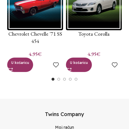
Chevrolet Chevelle ´71 SS
Toyota Corolla
454
4.95
€
4.95
€
U košaricu
U košaricu
Twins Company
Moj račun