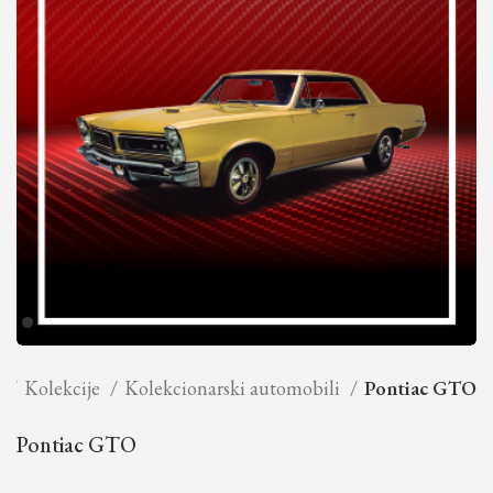
a
Kolekcije
Kolekcionarski automobili
Pontiac GTO
Pontiac GTO