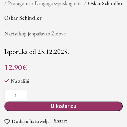
je
Protagonisti Drugoga svjetskog rata
Oskar Schindler
Oskar Schindler
Nacist koji je spašavao Židove
Isporuka od 23.12.2025.
12.90
€
Na zalihi
U košaricu
Share:
Dodaj u listu želja