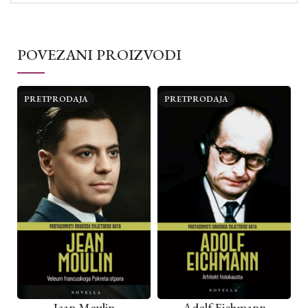
POVEZANI PROIZVODI
PRETPRODAJA
PRETPRODAJA
Jean Moulin
Adolf Eichmann