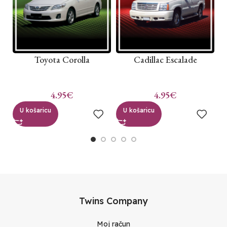
Toyota Corolla
Cadillac Escalade
C
4.95
€
4.95
€
U košaricu
U košaricu
Twins Company
Moj račun