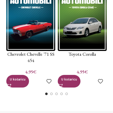
Chevrolet Chevelle ´71 SS
Toyota Corolla
454
4.95
€
4.95
€
U košaricu
U košaricu