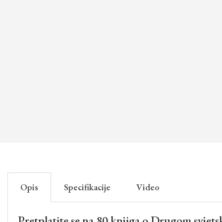
Opis
Specifikacije
Video
Pretplatite se na 80 knjiga o Drugom svjet