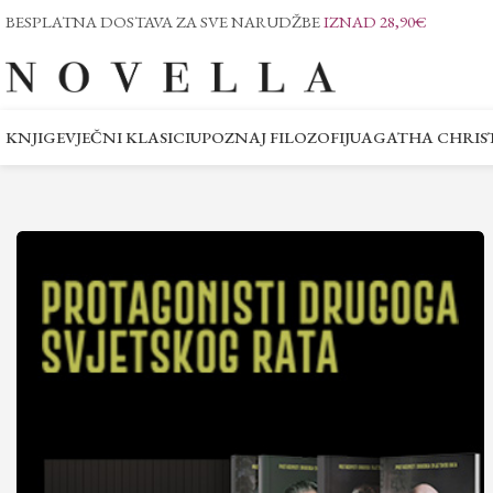
BESPLATNA DOSTAVA ZA SVE NARUDŽBE
IZNAD 28,90€
KNJIGE
VJEČNI KLASICI
UPOZNAJ FILOZOFIJU
AGATHA CHRIST