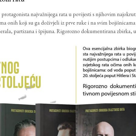
e protagonista najvažnijega rata u povijesti s njihovim najok
ma onih koji su ga doživjeli iz prve ruke i na svim bojišnicam
nerala, partizana i špijuna. Rigorozno dokumentirana zbirka,