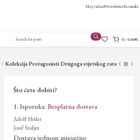
Moj račun
Newsletter
Kontakt
0
/
0.00
€
Kolekcija Protagonisti Drugoga svjetskog rata
Što ćete dobiti?
1. Isporuka:
Besplatna dostava
Adolf Hitler
Josif Staljin
Dostava jednom mjesečno