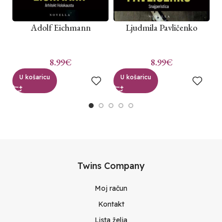
Adolf Eichmann
Ljudmila Pavličenko
8.99
€
8.99
€
U košaricu
U košaricu
Twins Company
Moj račun
Kontakt
Lista želja