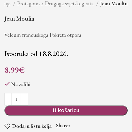
kcije
Protagonisti Drugoga svjetskog rata
Jean Moulin
Jean Moulin
Veleum francuskoga Pokreta otpora
Isporuka od 18.8.2026.
8.99
€
Na zalihi
U košaricu
Share:
Dodaj u listu želja