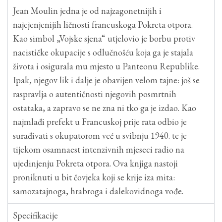
Jean Moulin jedna je od najzagonetnijih i
najcjenjenijih ličnosti francuskoga Pokreta otpora.
Kao simbol „Vojske sjena“ utjelovio je borbu protiv
nacističke okupacije s odlučnošću koja ga je stajala
života i osigurala mu mjesto u Panteonu Republike.
Ipak, njegov lik i dalje je obavijen velom tajne: još se
raspravlja o autentičnosti njegovih posmrtnih
ostataka, a zapravo se ne zna ni tko ga je izdao. Kao
najmlađi prefekt u Francuskoj prije rata odbio je
surađivati s okupatorom već u svibnju 1940. te je
tijekom osamnaest intenzivnih mjeseci radio na
ujedinjenju Pokreta otpora. Ova knjiga nastoji
proniknuti u bit čovjeka koji se krije iza mita:
samozatajnoga, hrabroga i dalekovidnoga vođe.
Specifikacije