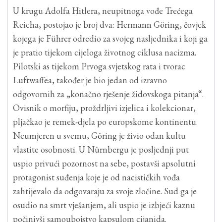
U krugu Adolfa Hitlera, neupitnoga vođe Trećega
Reicha, postojao je broj dva: Hermann Göring, čovjek
kojega je Führer odredio za svojeg nasljednika i koji ga
je pratio tijekom cijeloga životnog ciklusa nacizma.
Pilotski as tijekom Prvoga svjetskog rata i tvorac
Luftwaffea, također je bio jedan od izravno
odgovornih za „konačno rješenje židovskoga pitanja“.
Ovisnik o morfiju, proždrljivi izjelica i kolekcionar,
pljačkao je remek-djela po europskome kontinentu.
Neumjeren u svemu, Göring je živio odan kultu
vlastite osobnosti. U Nürnbergu je posljednji put
uspio privući pozornost na sebe, postavši apsolutni
protagonist suđenja koje je od nacističkih vođa
zahtijevalo da odgovaraju za svoje zločine. Sud ga je
osudio na smrt vješanjem, ali uspio je izbjeći kaznu
počinivši samoubojstvo kapsulom cijanida.