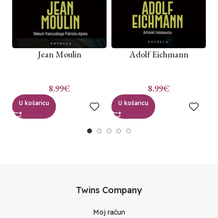
Jean Moulin
Adolf Eichmann
8.99
€
8.99
€
U košaricu
U košaricu
Twins Company
Moj račun