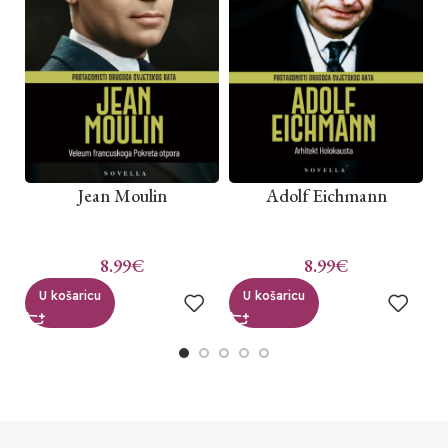
Jean Moulin
Adolf Eichmann
8.99
€
8.99
€
U košaricu
U košaricu