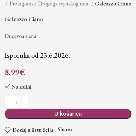
je
Protagonisti Drugoga svjetskog rata
Galeazzo Ciano
Galeazzo Ciano
Ducevoa sjena
Isporuka od 23.6.2026.
8.99
€
Na zalihi
U košaricu
Share:
Dodaj u listu želja