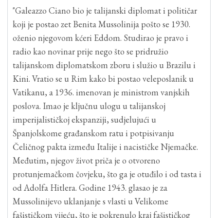
"Galeazzo Ciano bio je talijanski diplomat i političar
koji je postao zet Benita Mussolinija pošto se 1930.
oženio njegovom kćeri Eddom. Studirao je pravo i
radio kao novinar prije nego što se pridružio
talijanskom diplomatskom zboru i služio u Brazilu i
Kini. Vratio se u Rim kako bi postao veleposlanik u
Vatikanu, a 1936. imenovan je ministrom vanjskih
poslova. Imao je ključnu ulogu u talijanskoj
imperijalističkoj ekspanziji, sudjelujući u
Španjolskome građanskom ratu i potpisivanju
Čeličnog pakta između Italije i nacističke Njemačke.
Međutim, njegov život priča je o otvoreno
protunjemačkom čovjeku, što ga je otuđilo i od tasta i
od Adolfa Hitlera. Godine 1943. glasao je za
Mussolinijevo uklanjanje s vlasti u Velikome
fašističkom vijeću, što je pokrenulo kraj fašističkog