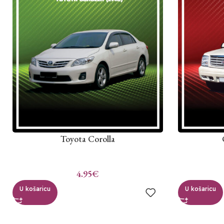
Toyota Corolla
4.95
€
U košaricu
U košaricu