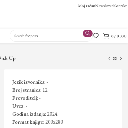
Moj račun
Newsletter
Kontakt
0
/
0.00
€
Pick Up
Jezik izvornika:
-
Broj stranica:
12
Prevoditelj:
-
Uvez:
-
Godina izdanja:
2024.
Format knjige:
200x280