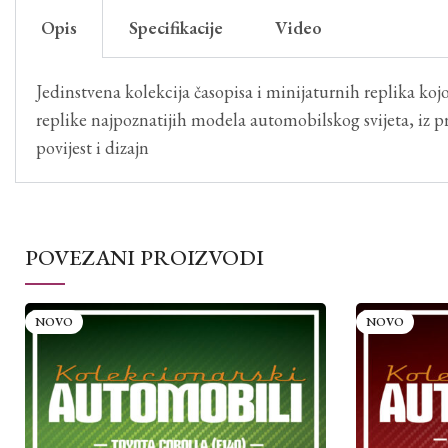
Opis
Specifikacije
Video
Jedinstvena kolekcija časopisa i minijaturnih replika kojom
replike najpoznatijih modela automobilskog svijeta, iz pro
povijest i dizajn
POVEZANI PROIZVODI
NOVO
NOVO