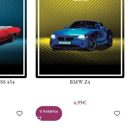
 SS 454
BMW Z4
4.95
€
U košaricu