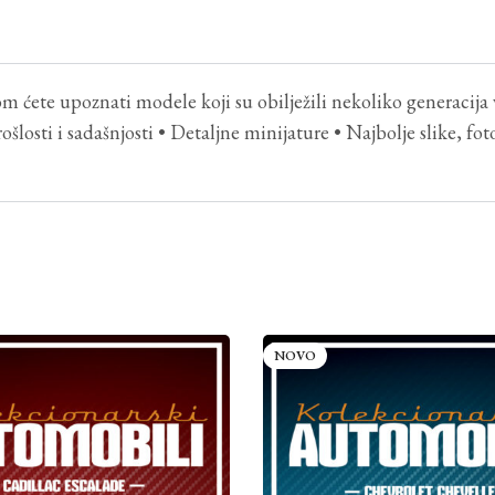
 ćete upoznati modele koji su obilježili nekoliko generacija voza
šlosti i sadašnjosti • Detaljne minijature • Najbolje slike, foto
NOVO