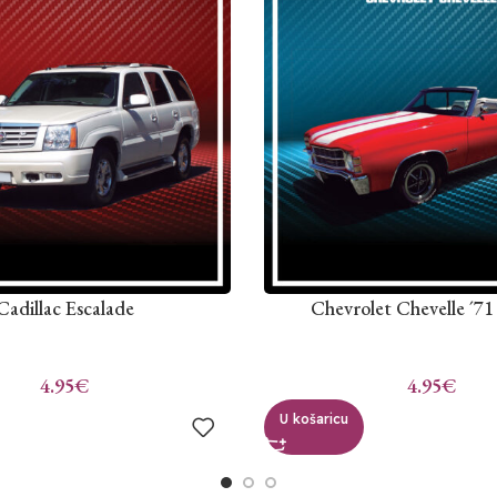
Cadillac Escalade
Chevrolet Chevelle ´71
4.95
€
4.95
€
U košaricu