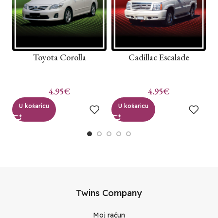
Toyota Corolla
Cadillac Escalade
C
4.95
€
4.95
€
U košaricu
U košaricu
Twins Company
Moj račun