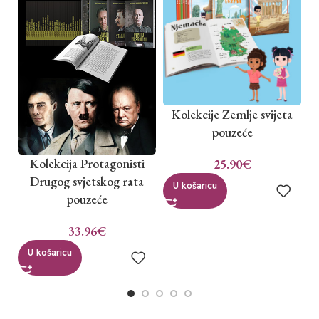
Kolekcije Zemlje svijeta
pouzeće
Kolekcija Protagonisti
A
25.90
€
Drugog svjetskog rata
U košaricu
pouzeće
33.96
€
U košaricu