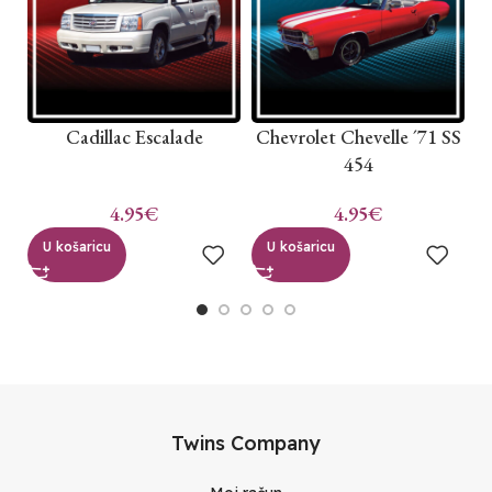
Cadillac Escalade
Chevrolet Chevelle ´71 SS
454
4.95
€
4.95
€
U košaricu
U košaricu
Twins Company