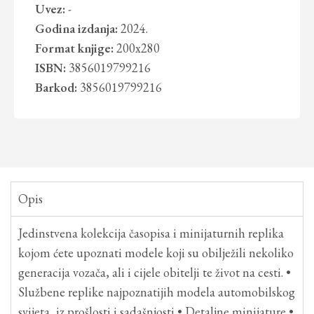
Uvez:
-
Godina izdanja:
2024.
Format knjige:
200x280
ISBN:
3856019799216
Barkod:
3856019799216
Opis
Jedinstvena kolekcija časopisa i minijaturnih replika
kojom ćete upoznati modele koji su obilježili nekoliko
generacija vozača, ali i cijele obitelji te život na cesti. •
Službene replike najpoznatijih modela automobilskog
svijeta, iz prošlosti i sadašnjosti • Detaljne minijature •