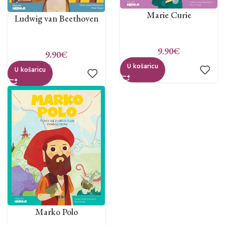
Marie Curie
Ludwig van Beethoven
9.90
€
9.90
€
U košaricu
U košaricu
Marko Polo