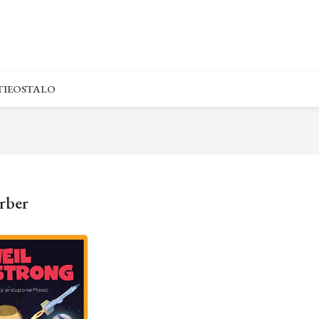
IE
OSTALO
rber