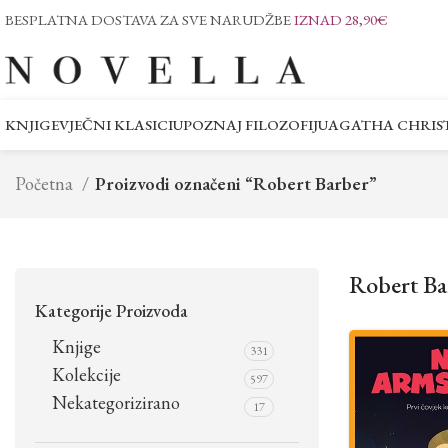
BESPLATNA DOSTAVA ZA SVE NARUDŽBE
IZNAD 28,90€
KNJIGE
VJEČNI KLASICI
UPOZNAJ FILOZOFIJU
AGATHA CHRIST
Početna
Proizvodi označeni “Robert Barber”
Robert Ba
Kategorije Proizvoda
Knjige
331
Kolekcije
597
Nekategorizirano
17