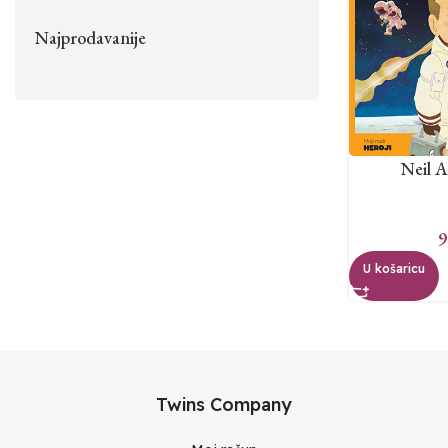
Najprodavanije
Neil 
9
U košaricu
Twins Company