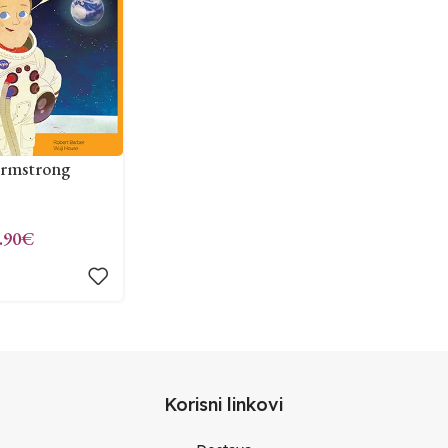
Armstrong
.90
€
Korisni linkovi