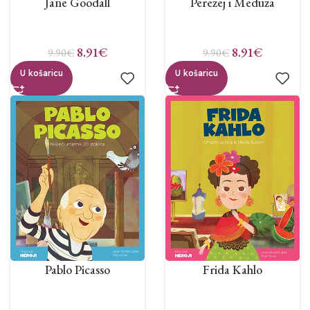
Jane Goodall
Perezej i Meduza
8.91
€
8.91
€
9.90
€
9.90
€
U košaricu
U košaricu
Pablo Picasso
Frida Kahlo