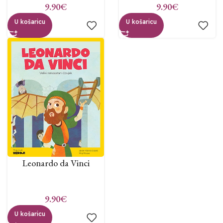
9.90
€
9.90
€
U košaricu
U košaricu
Leonardo da Vinci
9.90
€
U košaricu