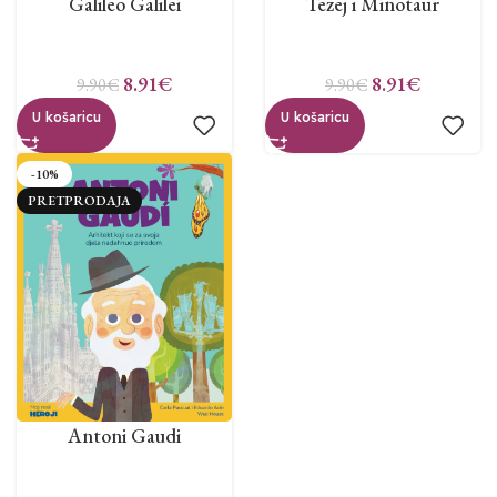
Galileo Galilei
Tezej i Minotaur
8.91
€
8.91
€
9.90
€
9.90
€
U košaricu
U košaricu
-10%
PRETPRODAJA
Antoni Gaudi